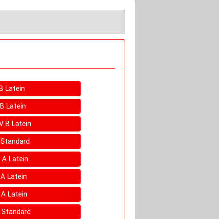
 B Latein
 B Latein
IV B Latein
A Standard
I A Latein
I A Latein
 A Latein
D Standard