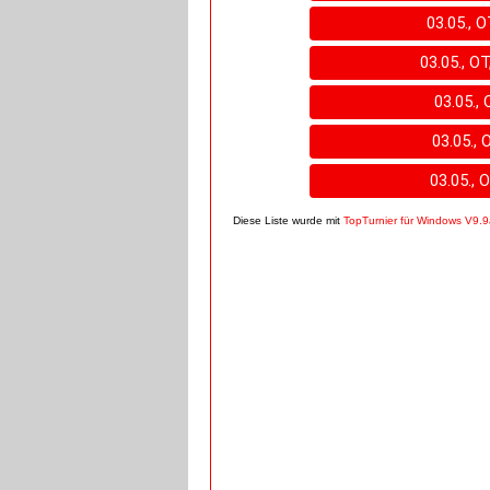
03.05., O
03.05., OT
03.05., 
03.05., 
03.05., O
Diese Liste wurde mit
TopTurnier für Windows V9.