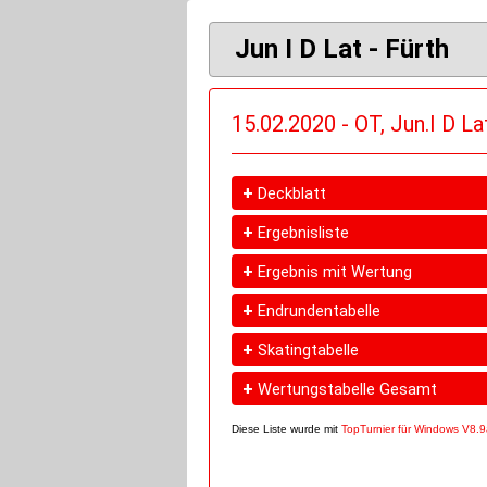
Jun I D Lat - Fürth
15.02.2020 - OT, Jun.I D La
+
Deckblatt
+
Ergebnisliste
+
Ergebnis mit Wertung
+
Endrundentabelle
+
Skatingtabelle
+
Wertungstabelle Gesamt
Diese Liste wurde mit
TopTurnier für Windows V8.