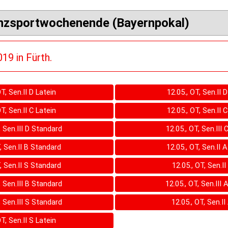
anzsportwochenende (Bayernpokal)
19 in Fürth.
OT, Sen.II D Latein
12.05., OT, Sen.II 
OT, Sen.II C Latein
12.05., OT, Sen.II 
, Sen.III D Standard
12.05., OT, Sen.III
T, Sen.II B Standard
12.05., OT, Sen.II 
T, Sen.II S Standard
12.05., OT, Sen.II
, Sen.III B Standard
12.05., OT, Sen.III
, Sen.III S Standard
12.05., OT, Sen.II
OT, Sen.II S Latein