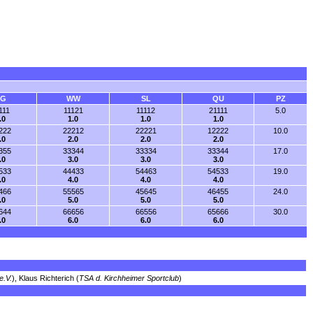
TG
WW
SL
QU
PZ
111
11121
11112
21111
5.0
.0
1.0
1.0
1.0
222
22212
22221
12222
10.0
.0
2.0
2.0
2.0
355
33344
33334
33344
17.0
.0
3.0
3.0
3.0
533
44433
54463
54533
19.0
.0
4.0
4.0
4.0
466
55565
45645
46455
24.0
.0
5.0
5.0
5.0
644
66656
66556
65666
30.0
.0
6.0
6.0
6.0
e.V.
), Klaus Richterich (
TSA d. Kirchheimer Sportclub
)