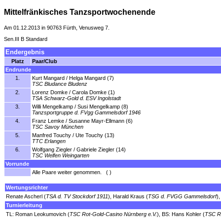
Mittelfränkisches Tanzsportwochenende
Am 01.12.2013 in 90763 Fürth, Venusweg 7.
Sen.III B Standard
Endergebnis
Platz
Paar/Club
Endrunde
1.
Kurt Mangard / Helga Mangard (7)
TSC Bludance Bludenz
2.
Lorenz Domke / Carola Domke (1)
TSA Schwarz-Gold d. ESV Ingolstadt
3.
Willi Mengelkamp / Susi Mengelkamp (8)
Tanzsportgruppe d. FVgg Gammelsdorf 1946
4.
Franz Lemke / Susanne Mayr-Ellmann (6)
TSC Savoy München
5.
Manfred Touchy / Ute Touchy (13)
TTC Erlangen
6.
Wolfgang Ziegler / Gabriele Ziegler (14)
TSC Welfen Weingarten
Vorrunde
Alle Paare weiter genommen. ( )
Wertungsrichter
Renate Ascherl (
TSA d. TV Stockdorf 1911
), Harald Kraus (
TSG d. FVGG Gammelsdorf
)
Turnierleitung
TL: Roman Leokumovich (
TSC Rot-Gold-Casino Nürnberg e.V.
), BS: Hans Kohler (
TSC Ro