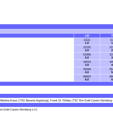
LW
11111
11
1.0
1
22232
22
2.0
2
53365
33
5.0
3
44524
44
3.0
4
35446
55
4.0
5
66653
66
6.0
6
, Martina Kraus (
TSG Bavaria Augsburg
), Frank Dr. Pöhlau (
TSC Rot-Gold-Casino Nürnberg 
t-Gold-Casino Nürnberg e.V.
)