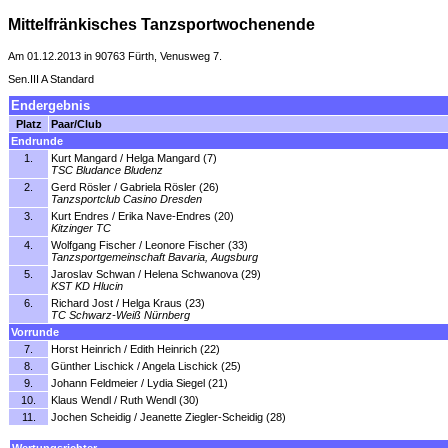
Mittelfränkisches Tanzsportwochenende
Am 01.12.2013 in 90763 Fürth, Venusweg 7.
Sen.III A Standard
Endergebnis
Platz
Paar/Club
Endrunde
1.
Kurt Mangard / Helga Mangard (7)
TSC Bludance Bludenz
2.
Gerd Rösler / Gabriela Rösler (26)
Tanzsportclub Casino Dresden
3.
Kurt Endres / Erika Nave-Endres (20)
Kitzinger TC
4.
Wolfgang Fischer / Leonore Fischer (33)
Tanzsportgemeinschaft Bavaria, Augsburg
5.
Jaroslav Schwan / Helena Schwanova (29)
KST KD Hlucin
6.
Richard Jost / Helga Kraus (23)
TC Schwarz-Weiß Nürnberg
Vorrunde
7.
Horst Heinrich / Edith Heinrich (22)
8.
Günther Lischick / Angela Lischick (25)
9.
Johann Feldmeier / Lydia Siegel (21)
10.
Klaus Wendl / Ruth Wendl (30)
11.
Jochen Scheidig / Jeanette Ziegler-Scheidig (28)