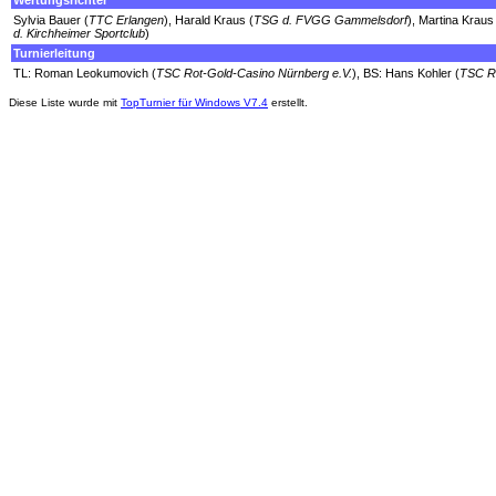
Wertungsrichter
Sylvia Bauer (
TTC Erlangen
), Harald Kraus (
TSG d. FVGG Gammelsdorf
), Martina Kraus
d. Kirchheimer Sportclub
)
Turnierleitung
TL: Roman Leokumovich (
TSC Rot-Gold-Casino Nürnberg e.V.
), BS: Hans Kohler (
TSC Ro
Diese Liste wurde mit
TopTurnier für Windows V7.4
erstellt.